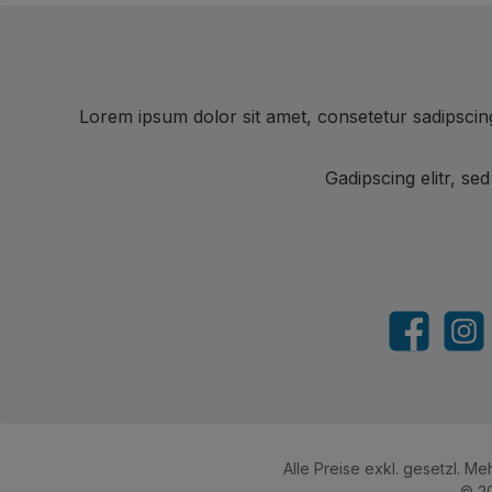
Lorem ipsum dolor sit amet, consetetur sadipscin
Gadipscing elitr, s
Facebook
Insta
Alle Preise exkl. gesetzl. M
© 20