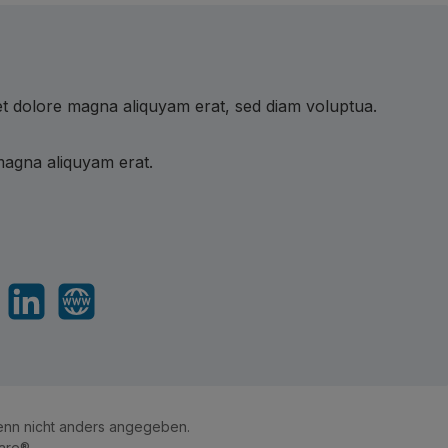
et dolore magna aliquyam erat, sed diam voluptua.
magna aliquyam erat.
sApp
LinkedIn
Website
nn nicht anders angegeben.
are®