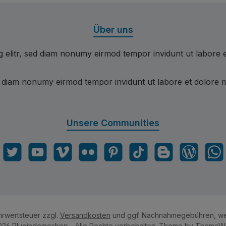
Über uns
g elitr, sed diam nonumy eirmod tempor invidunt ut labore 
ed diam nonumy eirmod tempor invidunt ut labore et dolore 
Unsere Communities
gram
Twitter
YouTube
Vimeo
Flickr
Pinterest
TikTok
Blogger
Blog
What
ehrwertsteuer zzgl.
Versandkosten
und ggf. Nachnahmegebühren, we
26 Plugindemoshop - Alle Rechte vorbehalten. Theme by
ThemeW