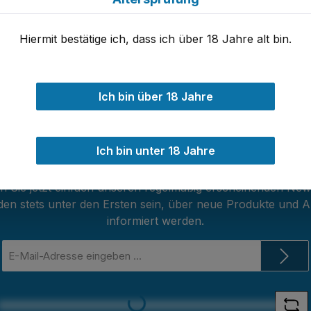
Hiermit bestätige ich, dass ich über 18 Jahre alt bin.
erhalb von 24h
30 Tage Geld-Zurück-Garan
Ich bin über 18 Jahre
Ich bin unter 18 Jahre
Newsletter
 Sie jetzt einfach unseren regelmäßig erscheinenden New
den stets unter den Ersten sein, über neue Produkte und 
informiert werden.
E-
Mail-
Adresse
*