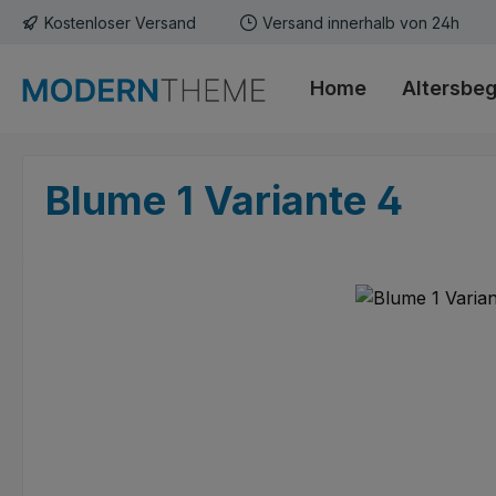
Kostenloser Versand
Versand innerhalb von 24h
m Hauptinhalt springen
Zur Suche springen
Zur Hauptnavigation springen
Home
Altersbe
Blume 1 Variante 4
Bildergalerie überspringen