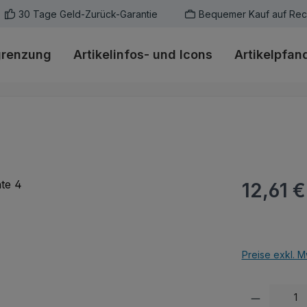
30 Tage Geld-Zurück-Garantie
Bequemer Kauf auf Re
grenzung
Artikelinfos- und Icons
Artikelpfan
Regulärer Pr
12,61 €
Preise exkl. M
Produkt Anzah