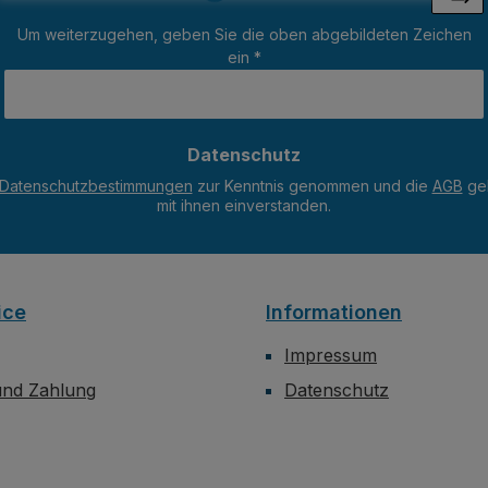
Loading...
Um weiterzugehen, geben Sie die oben abgebildeten Zeichen
ein
*
Datenschutz
Datenschutzbestimmungen
zur Kenntnis genommen und die
AGB
gel
mit ihnen einverstanden.
ice
Informationen
Impressum
und Zahlung
Datenschutz