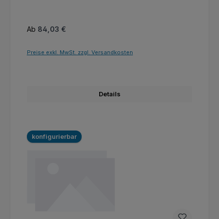
Regulärer Preis:
Ab
84,03 €
Preise exkl. MwSt. zzgl. Versandkosten
Details
konfigurierbar