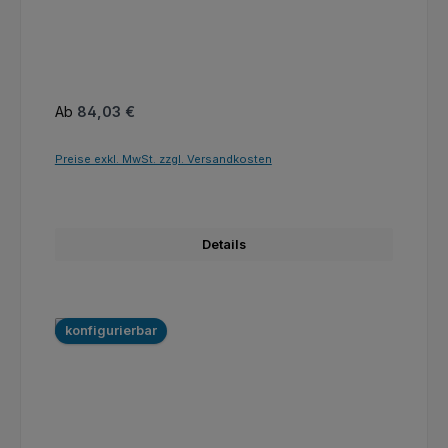
Regulärer Preis:
Ab
84,03 €
Preise exkl. MwSt. zzgl. Versandkosten
Details
konfigurierbar