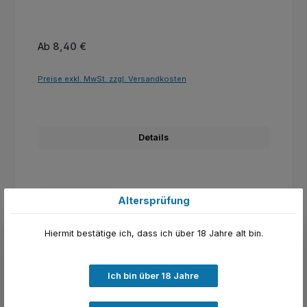
Regulärer Preis:
Ab
8,40 €
Preise exkl. MwSt. zzgl. Versandkosten
Details
konfigurierbar
Altersprüfung
Hiermit bestätige ich, dass ich über 18 Jahre alt bin.
Ich bin über 18 Jahre