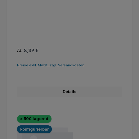
Regulärer Preis:
Ab
8,39 €
Preise exkl. MwSt. zzgl. Versandkosten
Details
> 500 lagernd
konfigurierbar