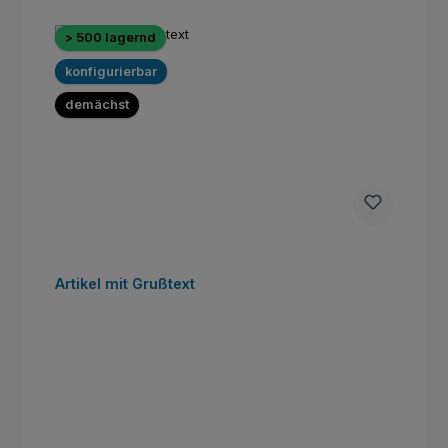
> 500 lagernd
konfigurierbar
demächst
Artikel mit Grußtext