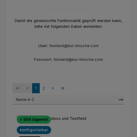
Damit die gewünschte Funktionaliät geprüft werden kann,
bitte mit folgenden Daten anmelden:
User:
finnland@bui-hinsche.com
Passwort:
finnland@bui-hinsche.com
Seite
Seite
1
2
> 500 lagernd
konfigurierbar