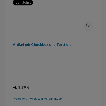
demächst
Artikel mit Checkbox und Textfield
Regulärer Preis:
Ab
8,39 €
Preise exkl. MwSt. zzgl. Versandkosten