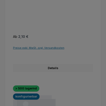
Regulärer Preis:
Ab
2,10 €
Preise exkl. MwSt. zzgl. Versandkosten
Details
> 500 lagernd
konfigurierbar