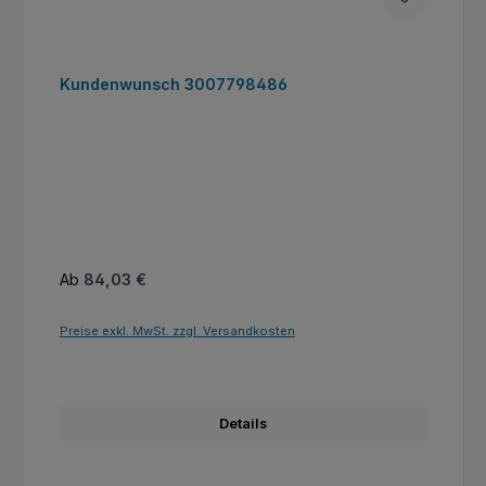
Kundenwunsch 3007798486
Regulärer Preis:
Ab
84,03 €
Preise exkl. MwSt. zzgl. Versandkosten
Details