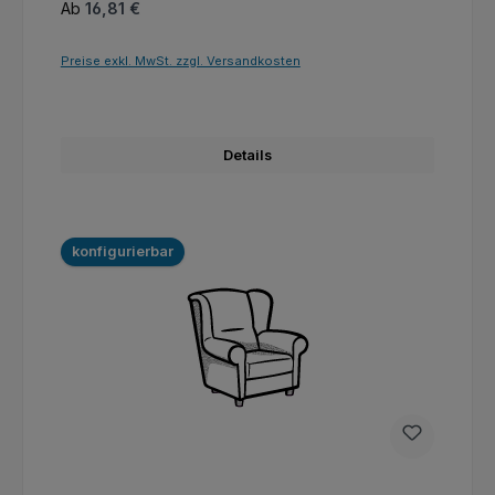
Regulärer Preis:
Ab
16,81 €
Preise exkl. MwSt. zzgl. Versandkosten
Details
konfigurierbar