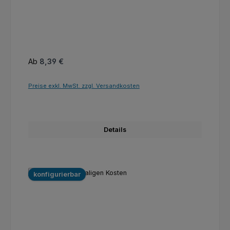
Regulärer Preis:
Ab
8,39 €
Preise exkl. MwSt. zzgl. Versandkosten
Details
konfigurierbar