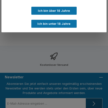
Lorem ipsum dolor sit amet, consetetur sadipscing elitr, sed
diam nonumy eirmod tempor invidunt ut labore et dolore
magna al…
Mehr
Ich bin über 18 Jahre
Bewertungen
Ich bin unter 18 Jahre
Kostenloser Versand
Newsletter
Abonnieren Sie jetzt einfach unseren regelmäßig erscheinenden
Newsletter und Sie werden stets unter den Ersten sein, über neue
Produkte und Angebote informiert werden.
E-
Mail-
Adresse