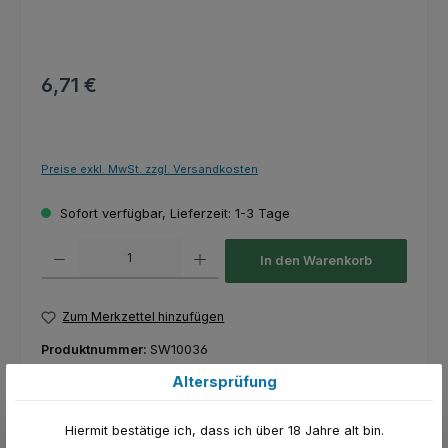
Regulärer Preis:
6,71 €
Preise exkl. MwSt. zzgl. Versandkosten
Sofort verfügbar, Lieferzeit: 1-3 Tage
Produkt Anzahl: Gib den gewünschten Wert ein oder benutze die Schaltfl
In den Warenkorb
Zum Merkzettel hinzufügen
Produktnummer:
SW10036
Altersprüfung
Beschreibung
Hiermit bestätige ich, dass ich über 18 Jahre alt bin.