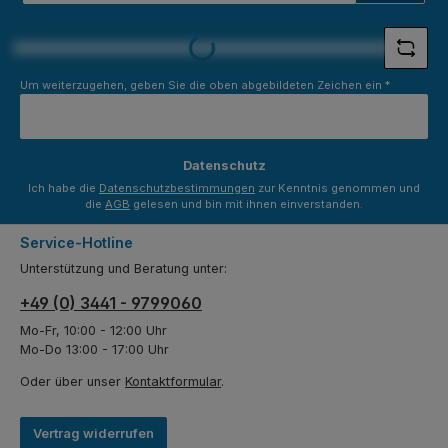
*
Loading...
Um weiterzugehen, geben Sie die oben abgebildeten Zeichen ein
*
Datenschutz
Ich habe die
Datenschutzbestimmungen
zur Kenntnis genommen und
die
AGB
gelesen und bin mit ihnen einverstanden.
Service-Hotline
Unterstützung und Beratung unter:
+49 (0) 3441 - 9799060
Mo-Fr, 10:00 - 12:00 Uhr
Mo-Do 13:00 - 17:00 Uhr
Oder über unser
Kontaktformular
.
Vertrag widerrufen