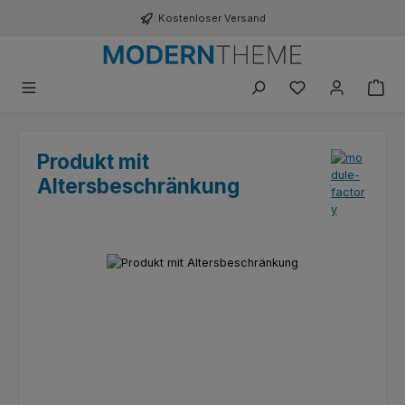
Zum Hauptinhalt springen
Kostenloser Versand
Du hast 0 Produk
Produkt mit
Altersbeschränkung
Bildergalerie überspringen