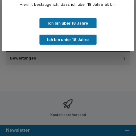
Produktnummer:
SW10024
Hiermit bestätige ich, dass ich über 18 Jahre alt bin.
Ich bin über 18 Jahre
Beschreibung
Lorem ipsum dolor sit amet, consetetur sadipscing elitr, sed
Ich bin unter 18 Jahre
diam nonumy eirmod tempor invidunt ut labore et dolore
magna al…
Mehr
Bewertungen
Kostenloser Versand
Newsletter