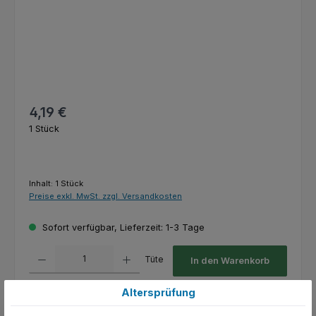
Regulärer Preis:
4,19 €
1 Stück
Inhalt:
1 Stück
Preise exkl. MwSt. zzgl. Versandkosten
Sofort verfügbar, Lieferzeit: 1-3 Tage
Produkt Anzahl: Gib den gewünschten Wert ein oder benutze die Schaltfl
Tüte
In den Warenkorb
Altersprüfung
Zum Merkzettel hinzufügen