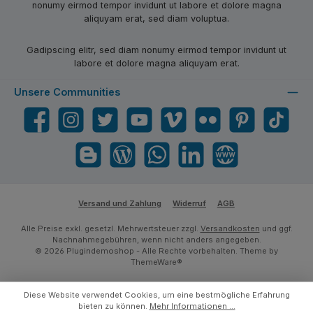
nonumy eirmod tempor invidunt ut labore et dolore magna
aliquyam erat, sed diam voluptua.
Gadipscing elitr, sed diam nonumy eirmod tempor invidunt ut
labore et dolore magna aliquyam erat.
Unsere Communities
Facebook
Instagram
Twitter
YouTube
Vimeo
Flickr
Pinterest
TikTok
Blogger
Blog
WhatsApp
LinkedIn
Website
Versand und Zahlung
Widerruf
AGB
Alle Preise exkl. gesetzl. Mehrwertsteuer zzgl.
Versandkosten
und ggf.
Nachnahmegebühren, wenn nicht anders angegeben.
© 2026 Plugindemoshop - Alle Rechte vorbehalten. Theme by
ThemeWare®
Diese Website verwendet Cookies, um eine bestmögliche Erfahrung
bieten zu können.
Mehr Informationen ...