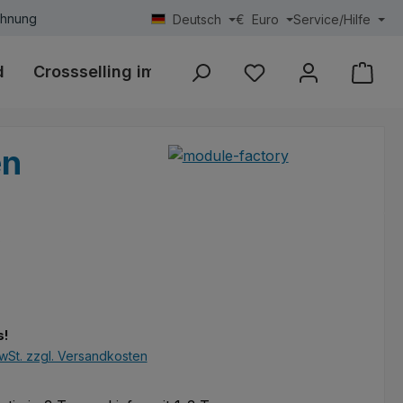
chnung
Deutsch
€
Euro
Service/Hilfe
d
Crossselling im Warenkorb
Flächenberech
Du hast 0 Produkte au
en
eis:
€
s!
wSt. zzgl. Versandkosten