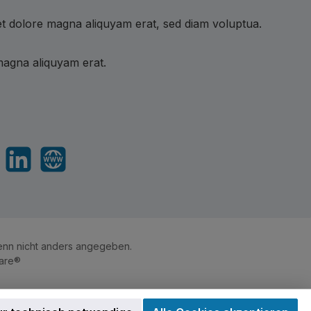
et dolore magna aliquyam erat, sed diam voluptua.
magna aliquyam erat.
sApp
LinkedIn
Website
nn nicht anders angegeben.
are®