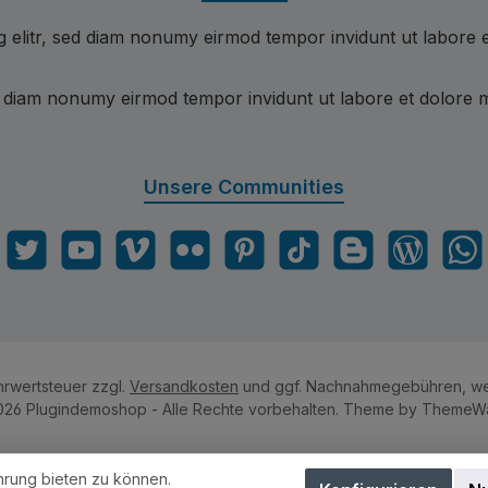
g elitr, sed diam nonumy eirmod tempor invidunt ut labore 
ed diam nonumy eirmod tempor invidunt ut labore et dolore 
Unsere Communities
gram
Twitter
YouTube
Vimeo
Flickr
Pinterest
TikTok
Blogger
Blog
What
ehrwertsteuer zzgl.
Versandkosten
und ggf. Nachnahmegebühren, we
26 Plugindemoshop - Alle Rechte vorbehalten. Theme by
ThemeW
hrung bieten zu können.