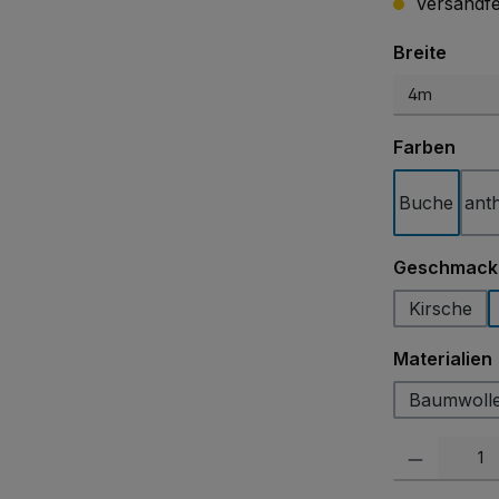
Versandfer
ausw
Breite
ausw
Farben
Buche
anth
Geschmack
Kirsche
Materialien
Baumwoll
Produkt Anzah