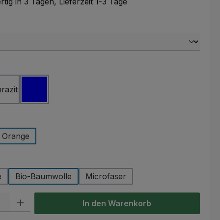
tig in 3 Tagen, Lieferzeit 1-3 Tage
ählen
ählen
razit
blau
auswählen
Orange
auswählen
e
Bio-Baumwolle
Microfaser
l: Gib den gewünschten Wert ein oder benutze die Schaltflächen um
In den Warenkorb