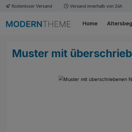
Kostenloser Versand
Versand innerhalb von 24h
m Hauptinhalt springen
Zur Suche springen
Zur Hauptnavigation springen
Home
Altersbe
Muster mit überschrie
Bildergalerie überspringen