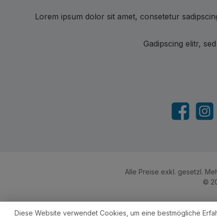
Lorem ipsum dolor sit amet, consetetur sadipscin
Gadipscing elitr, s
Facebook
Insta
Alle Preise exkl. gesetzl. M
© 20
Diese Website verwendet Cookies, um eine bestmögliche Erfa