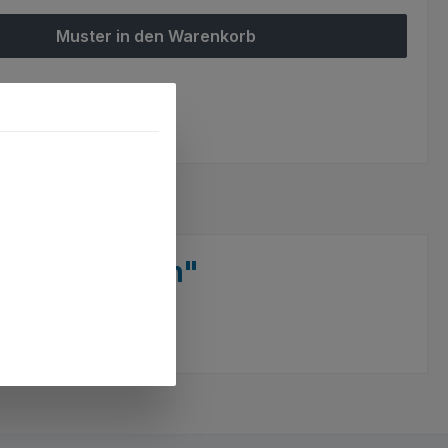
Muster in den Warenkorb
ttel hinzufügen
mmer:
SW10112.26
und Varianten"