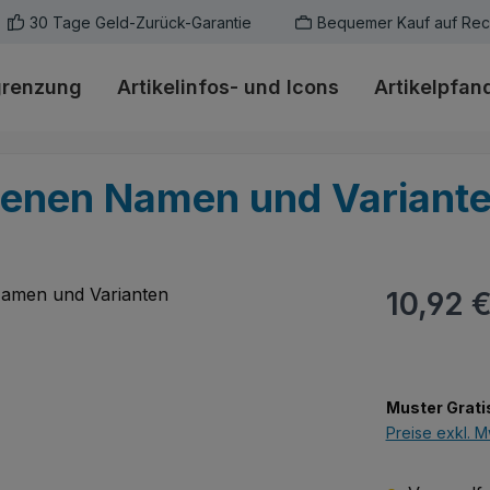
30 Tage Geld-Zurück-Garantie
Bequemer Kauf auf Re
grenzung
Artikelinfos- und Icons
Artikelpfan
benen Namen und Variant
Regulärer Pr
10,92 
Muster Grati
Preise exkl. M